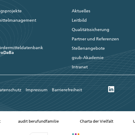
gsprojekte
Aktuelles
mittelmanagement
Leitbild
Qualitätssicherung
Partner und Referenzen
ördermitteldatenbank
Stellenangebote
roDaBa
gsub-Akademie
Intranet
atenschutz
Impressum
Barrierefreiheit
t
audit berufundfamilie
Charta der Vielfalt