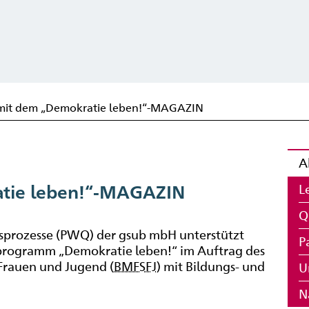
 mit dem „Demokratie leben!“-MAGAZIN
A
L
atie leben!“-MAGAZIN
Q
tsprozesse (PWQ) der gsub mbH unterstützt
P
programm „Demokratie leben!“ im Auftrag des
 Frauen und Jugend (
BMFSFJ
) mit Bildungs- und
U
N