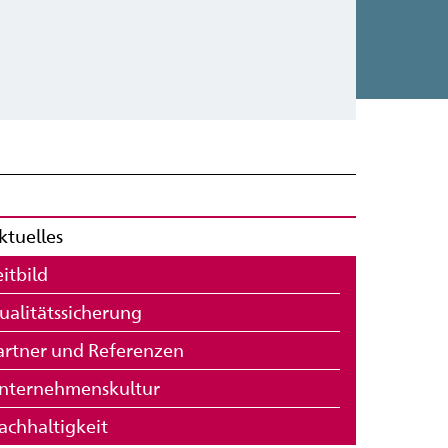
ktuelles
eitbild
ualitätssicherung
artner und Referenzen
nternehmenskultur
achhaltigkeit