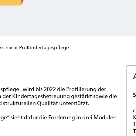
Archiv
>
ProKindertagespflege
lege“ wird bis 2022 die Profilierung der
S
 der Kindertagesbetreuung gestärkt sowie die
trukturellen Qualität unterstützt.
c
e“ sieht dafür die Förderung in drei Modulen
K
1
T