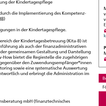
erung der Kindertagespflege
M
 durch die Implementierung des Kompetenz-
v
HB
)
v
E
ngungen in der Kindertagespflege.
k
reich der Kindertagesbetreuung (Kita-B) ist
chführung als auch der finanzadministrativen
P
 der gemeinsamen Gestaltung und Darstellung
M
How bietet die Regiestelle die zugehörigen
en gegenüber den Zuwendungsempfänger*innen
nitoring sowie eine systematische Auswertung
twortlich und erbringt die Administration im
B
F
mensberatung mbH (finanztechnisches