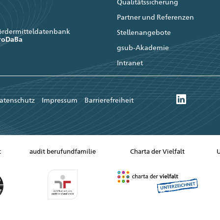
Qualitätssicherung
Partner und Referenzen
ördermitteldatenbank
Stellenangebote
roDaBa
gsub-Akademie
Intranet
atenschutz
Impressum
Barrierefreiheit
t
audit berufundfamilie
Charta der Vielfalt