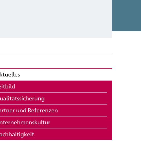
ktuelles
eitbild
ualitätssicherung
artner und Referenzen
nternehmenskultur
achhaltigkeit